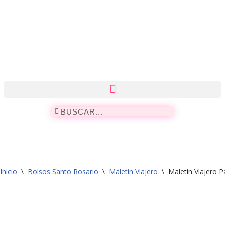
Saltar
al
contenido
Inicio
\
Bolsos Santo Rosario
\
Maletín Viajero
\
Maletín Viajero 