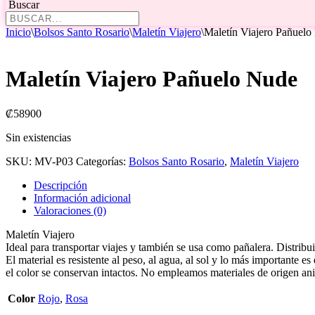
Buscar
Inicio
\
Bolsos Santo Rosario
\
Maletín Viajero
\
Maletín Viajero Pañuelo
Maletín Viajero Pañuelo Nude
₡
58900
Sin existencias
SKU:
MV-P03
Categorías:
Bolsos Santo Rosario
,
Maletín Viajero
Descripción
Información adicional
Valoraciones (0)
Maletín Viajero
Ideal para transportar viajes y también se usa como pañalera. Distri
El material es resistente al peso, al agua, al sol y lo más importante e
el color se conservan intactos. No empleamos materiales de origen a
Color
Rojo
,
Rosa