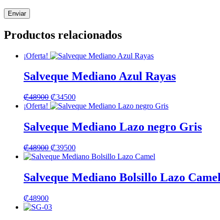
Productos relacionados
¡Oferta!
Salveque Mediano Azul Rayas
El
El
₡
48900
₡
34500
precio
precio
¡Oferta!
original
actual
era:
es:
Salveque Mediano Lazo negro Gris
₡48900.
₡34500.
El
El
₡
48900
₡
39500
precio
precio
original
actual
era:
es:
Salveque Mediano Bolsillo Lazo Came
₡48900.
₡39500.
₡
48900