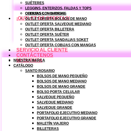
SUÉTERES
LEGGINS, ENTERIZOS, FALDAS Y TOPS
COBIJAS CON MANGAS
OFERTAS LONCHERAS
¡OUTLET DE OFERTAS!
OUTLET OFERTA BOLSOS DE MANO
OUTLET OFERTA SALVEQUE MEDIANO
OUTLET OFERTA BILLETERA
OUTLET OFERTA SUÉTER
OUTLET OFERTA SANDALIAS SOKET
OUTLET OFERTA COBIJAS CON MANGAS
SERVICIO AL CLIENTE
CONTÁCTENOS
MI CUENTA
NUESTRA MARCA
CATÁLOGO
SANTO ROSARIO
BOLSOS DE MANO PEQUEÑO
BOLSOS DE MANO MEDIANO
BOLSOS DE MANO GRANDE
BOLSO PORTA CELULAR
SALVEQUE PEQUEÑO
SALVEQUE MEDIANO
SALVEQUE GRANDE
PORTAFOLIO EJECUTIVO MEDIANO
PORTAFOLIO EJECUTIVO GRANDE
MALETÍN VIAJERO
BILLETERAS