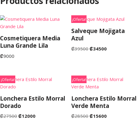
Productos relacionados
¡Oferta!
Salveque Mojigata
Cosmetiquera Media
Azul
Luna Grande Lila
₡
39500
₡
34500
₡
9000
¡Oferta!
¡Oferta!
Lonchera Estilo Morral
Lonchera Estilo Morral
Dorado
Verde Menta
₡
27500
₡
12000
₡
28500
₡
15600