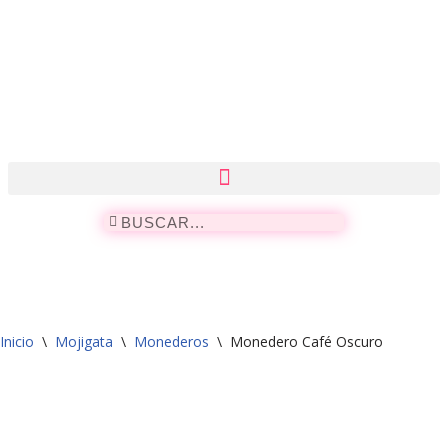
Saltar
al
contenido
Inicio
\
Mojigata
\
Monederos
\
Monedero Café Oscuro