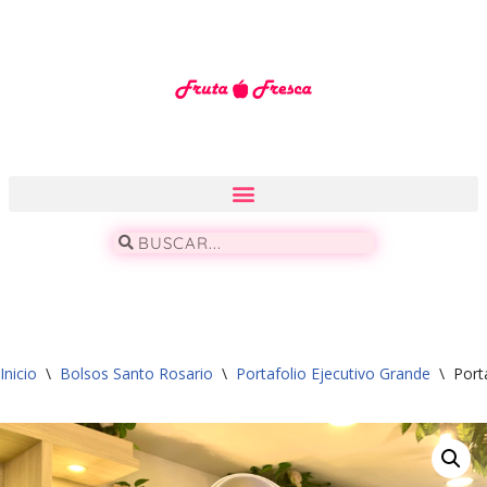
Saltar
al
contenido
Inicio
\
Bolsos Santo Rosario
\
Portafolio Ejecutivo Grande
\
Port