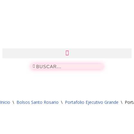
Saltar
al
contenido
Inicio
\
Bolsos Santo Rosario
\
Portafolio Ejecutivo Grande
\
Port