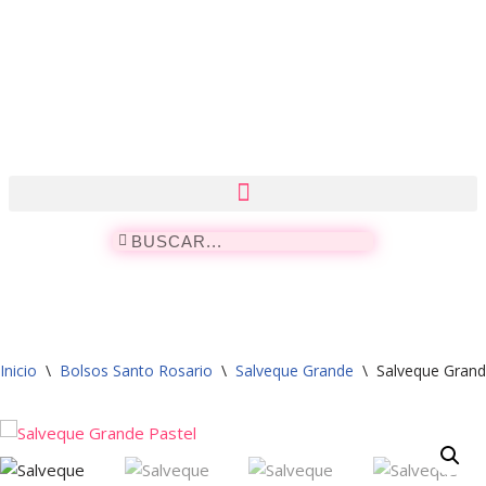
Saltar
al
contenido
Inicio
\
Bolsos Santo Rosario
\
Salveque Grande
\
Salveque Grand