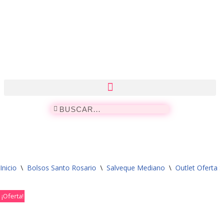
Saltar
al
contenido
Inicio
\
Bolsos Santo Rosario
\
Salveque Mediano
\
Outlet Oferta
¡Oferta!