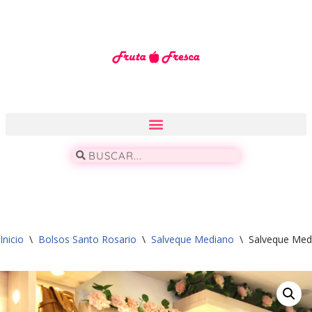
Saltar
al
contenido
Inicio
\
Bolsos Santo Rosario
\
Salveque Mediano
\
Salveque Med