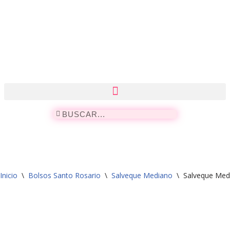
Saltar
al
contenido
Inicio
\
Bolsos Santo Rosario
\
Salveque Mediano
\
Salveque Med