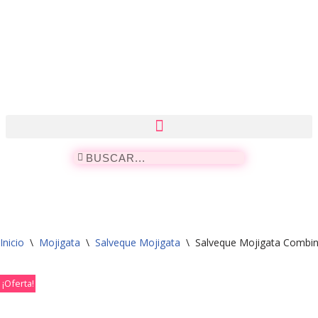
Saltar
al
contenido
Inicio
\
Mojigata
\
Salveque Mojigata
\
Salveque Mojigata Combin
¡Oferta!