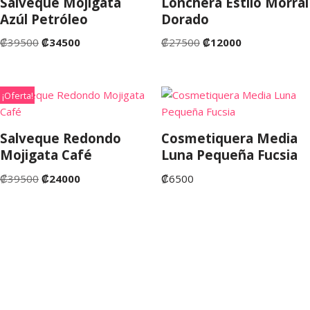
Salveque Mojigata
Lonchera Estilo Morral
Azúl Petróleo
Dorado
₡
39500
₡
34500
₡
27500
₡
12000
¡Oferta!
Salveque Redondo
Cosmetiquera Media
Mojigata Café
Luna Pequeña Fucsia
₡
39500
₡
24000
₡
6500
©Copyright 2022. San José de Costa Rica. Tienda Fruta
Fresca Costa Rica.