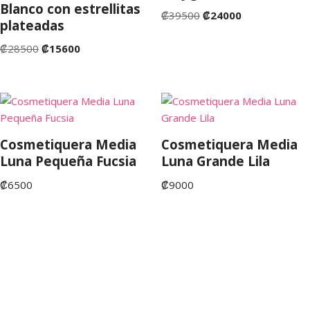
Blanco con estrellitas
₡
39500
₡
24000
plateadas
₡
28500
₡
15600
Cosmetiquera Media
Cosmetiquera Media
Luna Pequeña Fucsia
Luna Grande Lila
₡
6500
₡
9000
©Copyright 2022. San José de Costa Rica. Tienda Fruta