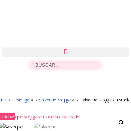
Saltar
al
contenido
Inicio
\
Mojigata
\
Salveque Mojigata
\
Salveque Mojigata Estrell
¡Oferta!