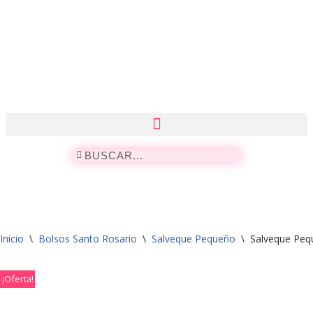
Saltar
al
contenido
Inicio
\
Bolsos Santo Rosario
\
Salveque Pequeño
\
Salveque Peq
¡Oferta!