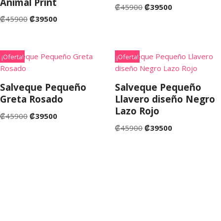
Animal Print
₡
45900
₡
39500
₡
45900
₡
39500
¡Oferta!
¡Oferta!
Salveque Pequeño
Salveque Pequeño
Greta Rosado
Llavero diseño Negro
Lazo Rojo
₡
45900
₡
39500
₡
45900
₡
39500
©Copyright 2022. San José de Costa Rica. Tienda Fruta
Fresca Costa Rica.