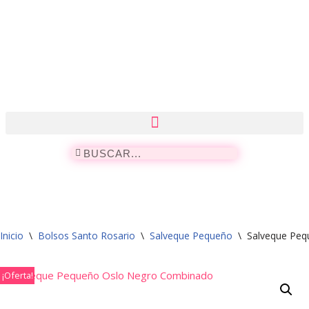
Saltar
al
contenido
Inicio
\
Bolsos Santo Rosario
\
Salveque Pequeño
\
Salveque Pe
¡Oferta!