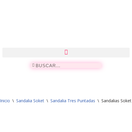
Saltar
al
contenido
Inicio
\
Sandalia Soket
\
Sandalia Tres Puntadas
\
Sandalias Soket