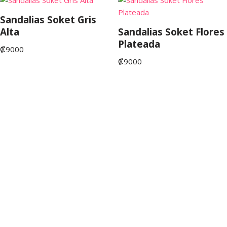
Sandalias Soket Gris
Alta
Sandalias Soket Flores
Plateada
₡
9000
₡
9000
©Copyright 2022. San José de Costa Rica. Tienda Fruta
Fresca Costa Rica.
💬 ¿Necesitas ayuda?
¡Este
Sandalias Soket Alta Beige
puede ser tuyo solo por
₡9000
!
Si tienes alguna duda, pregúntanos.