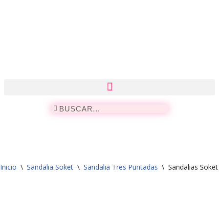
Saltar
al
contenido
Inicio
\
Sandalia Soket
\
Sandalia Tres Puntadas
\
Sandalias Soket