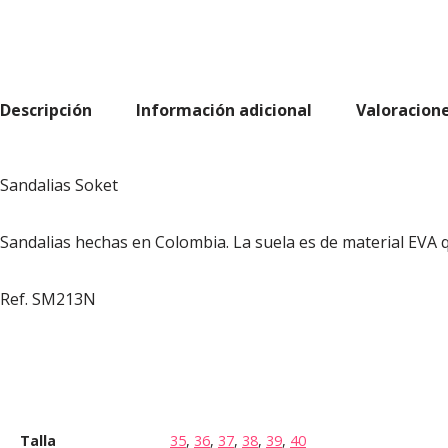
Descripción
Información adicional
Valoracione
Sandalias Soket
Sandalias hechas en Colombia. La suela es de material EVA q
Ref. SM213N
Talla
35
,
36
,
37
,
38
,
39
,
40