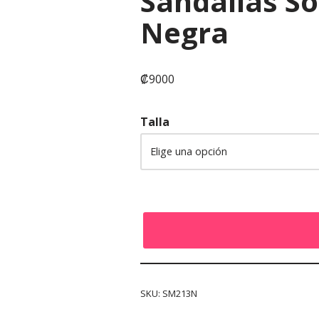
Sandalias So
Negra
₡
9000
Talla
SKU:
SM213N