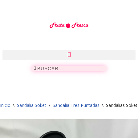
Saltar
al
contenido
Inicio
\
Sandalia Soket
\
Sandalia Tres Puntadas
\
Sandalias Soke