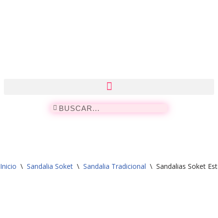
Saltar
al
contenido
Inicio
\
Sandalia Soket
\
Sandalia Tradicional
\
Sandalias Soket Es