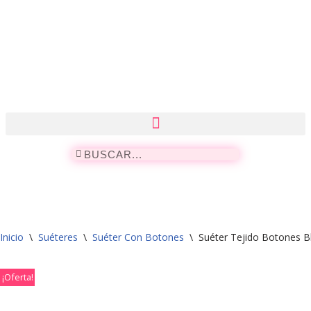
Saltar
al
contenido
Inicio
\
Suéteres
\
Suéter Con Botones
\
Suéter Tejido Botones B
¡Oferta!