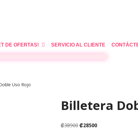
ET DE OFERTAS!
SERVICIO AL CLIENTE
CONTÁCT
 Doble Uso Rojo
Billetera Do
₡
38900
₡
28500