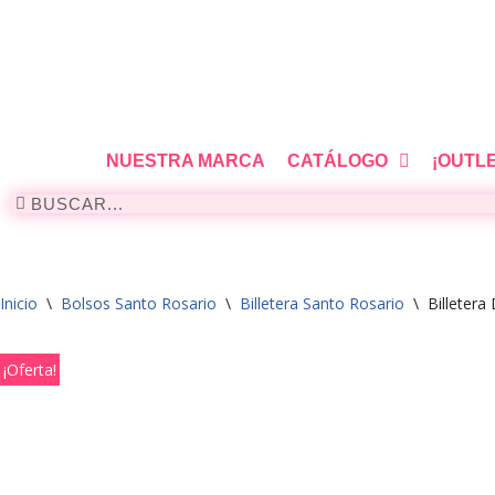
Saltar
al
contenido
NUESTRA MARCA
CATÁLOGO
¡OUTL
Inicio
\
Bolsos Santo Rosario
\
Billetera Santo Rosario
\
Billetera
¡Oferta!