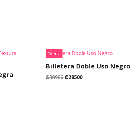
¡Oferta!
Billetera Doble Uso Negro
egra
₡
38900
₡
28500