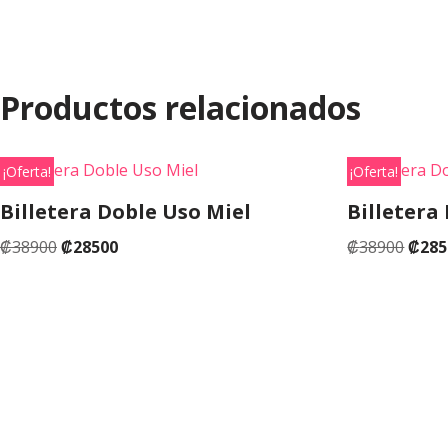
Productos relacionados
¡Oferta!
¡Oferta!
Billetera Doble Uso Miel
Billetera
₡
38900
₡
28500
₡
38900
₡
285