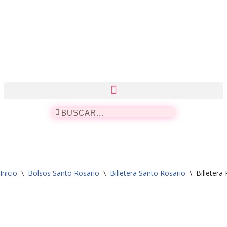
Saltar
al
contenido
Inicio
\
Bolsos Santo Rosario
\
Billetera Santo Rosario
\
Billeter