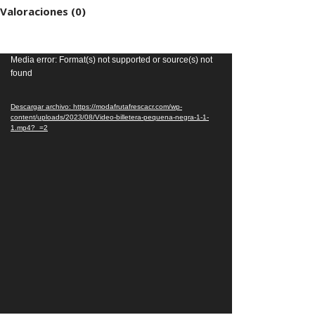
Valoraciones (0)
Reproductor
Media error: Format(s) not supported or source(s) not
found
de
vídeo
Descargar archivo: https://modafrutafrescacr.com/wp-
content/uploads/2023/08/Video-billetera-pequena-negra-1-1-
1.mp4?_=2