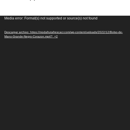
Reproductor
Media error: Format(s) not supported or source(s) not found
de
vídeo
Descargar archivo: https://modafrutafrescacr.com/wp-content/uploads/2022/12/Bolso-de-
Mano-Grande-Negro-Corazon.mp4?_=2