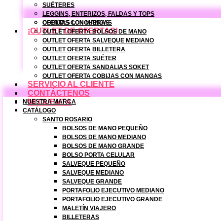
SUÉTERES
LEGGINS, ENTERIZOS, FALDAS Y TOPS
COBIJAS CON MANGAS
OFERTAS LONCHERAS
¡OUTLET DE OFERTAS!
OUTLET OFERTA BOLSOS DE MANO
OUTLET OFERTA SALVEQUE MEDIANO
OUTLET OFERTA BILLETERA
OUTLET OFERTA SUÉTER
OUTLET OFERTA SANDALIAS SOKET
OUTLET OFERTA COBIJAS CON MANGAS
SERVICIO AL CLIENTE
CONTÁCTENOS
MI CUENTA
NUESTRA MARCA
CATÁLOGO
SANTO ROSARIO
BOLSOS DE MANO PEQUEÑO
BOLSOS DE MANO MEDIANO
BOLSOS DE MANO GRANDE
BOLSO PORTA CELULAR
SALVEQUE PEQUEÑO
SALVEQUE MEDIANO
SALVEQUE GRANDE
PORTAFOLIO EJECUTIVO MEDIANO
PORTAFOLIO EJECUTIVO GRANDE
MALETÍN VIAJERO
BILLETERAS