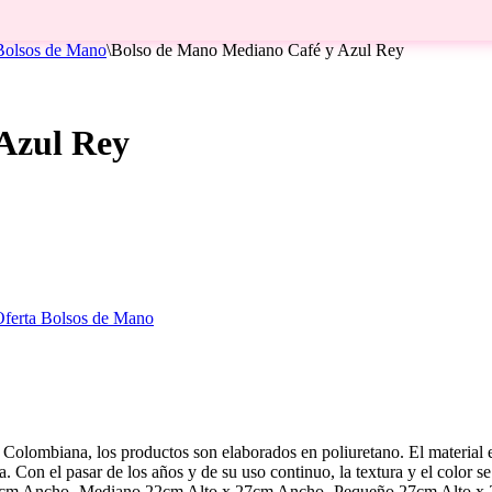
 Bolsos de Mano
\
Bolso de Mano Mediano Café y Azul Rey
Azul Rey
Oferta Bolsos de Mano
lombiana, los productos son elaborados en poliuretano. El material es r
eza. Con el pasar de los años y de su uso continuo, la textura y el colo
x 35cm Ancho -Mediano 22cm Alto x 27cm Ancho -Pequeño 27cm Alto 