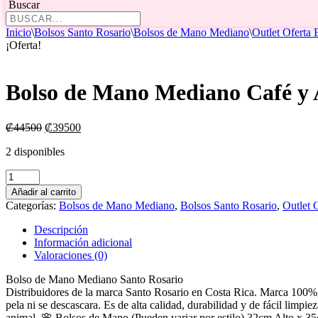
Buscar
Inicio
\
Bolsos Santo Rosario
\
Bolsos de Mano Mediano
\
Outlet Oferta
¡Oferta!
Bolso de Mano Mediano Café y 
El
El
₡
44500
₡
39500
precio
precio
2 disponibles
original
actual
era:
es:
Bolso
₡44500.
₡39500.
de
Añadir al carrito
Mano
Categorías:
Bolsos de Mano Mediano
,
Bolsos Santo Rosario
,
Outlet 
Mediano
Café
Descripción
y
Información adicional
Azul
Valoraciones (0)
Rey
cantidad
Bolso de Mano Mediano Santo Rosario
Distribuidores de la marca Santo Rosario en Costa Rica. Marca 100% Co
pela ni se descascara. Es de alta calidad, durabilidad y de fácil limpi
animal. 🌸 Bolsos de Mano (Pueden variar por estilo) 32cm Alto 