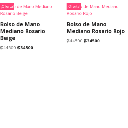
¡Oferta!
¡Oferta!
Bolso de Mano
Bolso de Mano
Mediano Rosario
Mediano Rosario Rojo
Beige
₡
44500
₡
34500
₡
44500
₡
34500
©Copyright 2022. San José de Costa Rica. Tienda Fruta
Fresca Costa Rica.
💬 ¿Necesitas ayuda?
Hola 👋