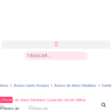
Saltar
al
contenido
Inicio
\
Bolsos Santo Rosario
\
Bolsos de Mano Mediano
\
Outle
¡Oferta!