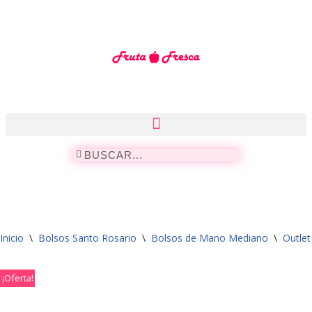
Saltar
al
contenido
Inicio
\
Bolsos Santo Rosario
\
Bolsos de Mano Mediano
\
Outle
¡Oferta!