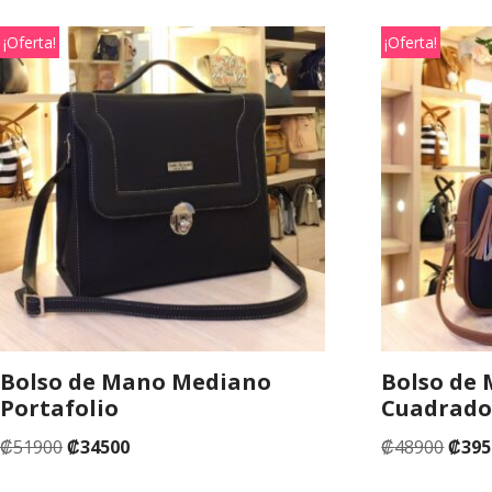
¡Oferta!
¡Oferta!
Bolso de Mano Mediano
Bolso de
Portafolio
Cuadrad
₡
51900
₡
34500
₡
48900
₡
395