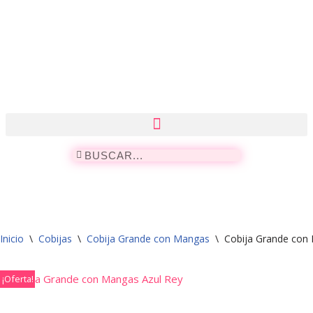
Saltar
al
contenido
Inicio
\
Cobijas
\
Cobija Grande con Mangas
\
Cobija Grande con
¡Oferta!