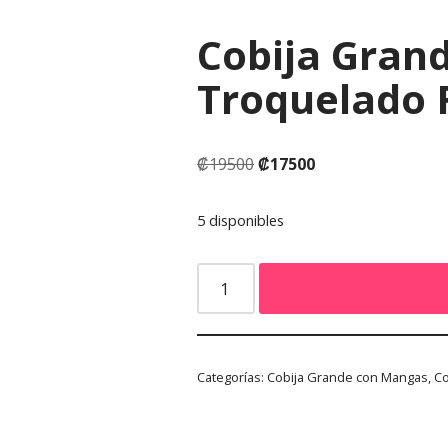
Cobija Gran
Troquelado 
₡
19500
₡
17500
5 disponibles
Categorías:
Cobija Grande con Mangas
,
Co