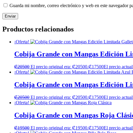
Guarda mi nombre, correo electrónico y web en este navegador p
Productos relacionados
¡Oferta!
Cobija Grande con Mangas Edición Li
₡
20500
El precio original era: ₡20500.
₡
17500
El precio actua
¡Oferta!
Cobija Grande con Mangas Edición Li
₡
20500
El precio original era: ₡20500.
₡
17500
El precio actua
¡Oferta!
Cobija Grande con Mangas Roja Clási
₡
19500
El precio original era: ₡19500.
₡
17500
El precio actua