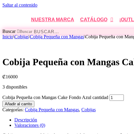
Saltar al contenido
NUESTRA MARCA
CATÁLOGO
¡OUTL
Buscar
Buscar
Inicio
\
Cobijas
\
Cobija Pequeña con Mangas
\
Cobija Pequeña con Man
Cobija Pequeña con Mangas Ca
₡
16000
3 disponibles
Cobija Pequeña con Mangas Cake Fondo Azul cantidad
Añadir al carrito
Categorías:
Cobija Pequeña con Mangas
,
Cobijas
Descripción
Valoraciones (0)