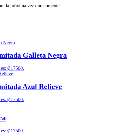
ara la próxima vez que comente.
mitada Galleta Negra
l es: ₡17500.
mitada Azul Relieve
l es: ₡17500.
ca
l es: ₡17500.