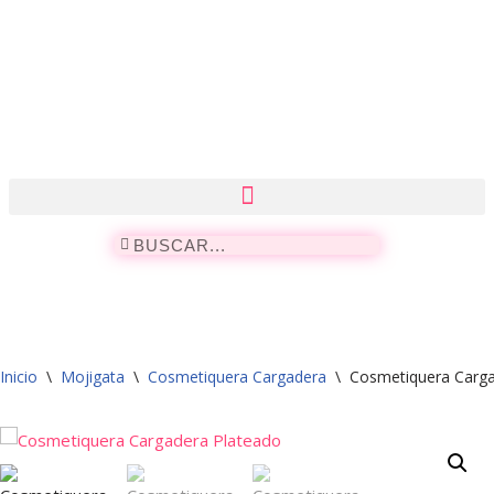
Saltar
al
contenido
Inicio
\
Mojigata
\
Cosmetiquera Cargadera
\
Cosmetiquera Carga