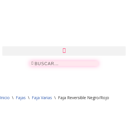
Saltar
al
contenido
Inicio
\
Fajas
\
Faja Varias
\
Faja Reversible Negro/Rojo