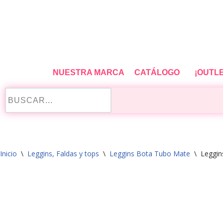
Saltar
al
contenido
NUESTRA MARCA
CATÁLOGO
¡OUTL
Inicio
\
Leggins, Faldas y tops
\
Leggins Bota Tubo Mate
\
Leggin