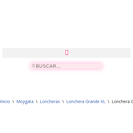
Saltar
al
contenido
Inicio
\
Mojigata
\
Loncheras
\
Lonchera Grande XL
\
Lonchera G