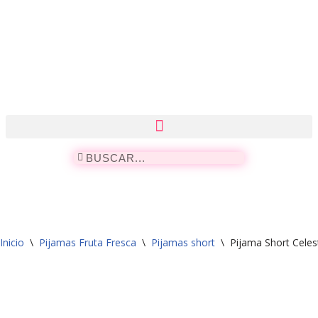
Saltar
al
contenido
Inicio
\
Pijamas Fruta Fresca
\
Pijamas short
\
Pijama Short Celes