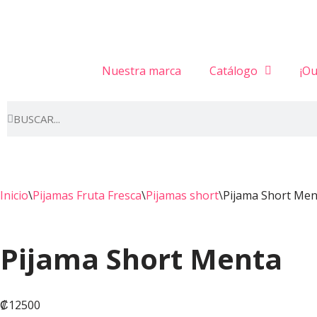
Saltar
al
Nuestra marca
Catálogo
¡Ou
contenido
Inicio
\
Pijamas Fruta Fresca
\
Pijamas short
\
Pijama Short Men
Pijama Short Menta
₡
12500