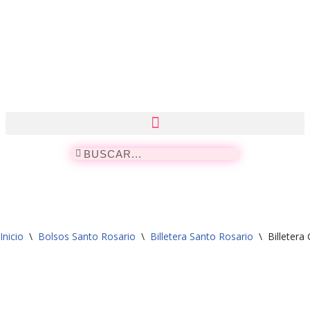
Saltar
al
contenido
Inicio
\
Bolsos Santo Rosario
\
Billetera Santo Rosario
\
Billetera