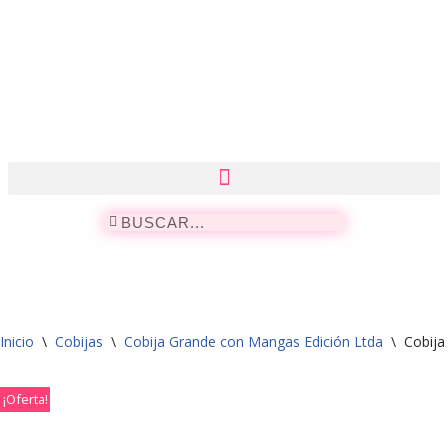
Saltar
al
contenido
Inicio
\
Cobijas
\
Cobija Grande con Mangas Edición Ltda
\
Cobija
¡Oferta!