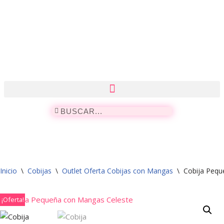
Saltar
al
contenido
Inicio
\
Cobijas
\
Outlet Oferta Cobijas con Mangas
\
Cobija Pequ
¡Oferta!