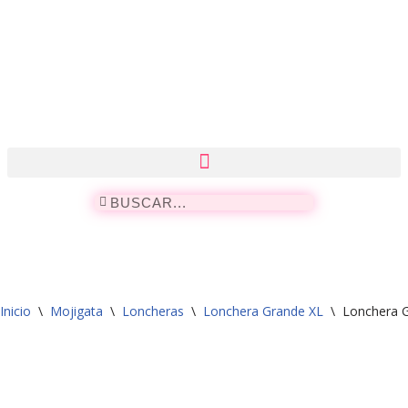
Saltar
al
contenido
Inicio
\
Mojigata
\
Loncheras
\
Lonchera Grande XL
\
Lonchera 